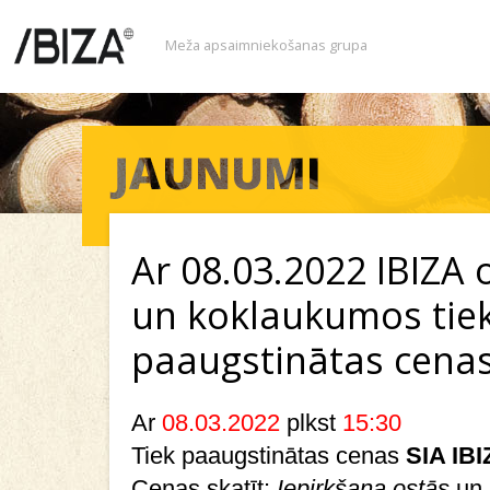
Meža apsaimniekošanas grupa
Ar 08.03.2022 IBIZA 
un koklaukumos tie
paaugstinātas cena
Ar
08.03.2022
plkst
15:30
Tiek paaugstinātas cenas
SIA IBI
Cenas skatīt:
Iepirkšana ostās
un