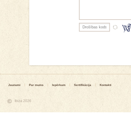
Jaunumi
Par mums
Iepērkam
Sertifikācija
Kontakti
©
Ibiza 2026