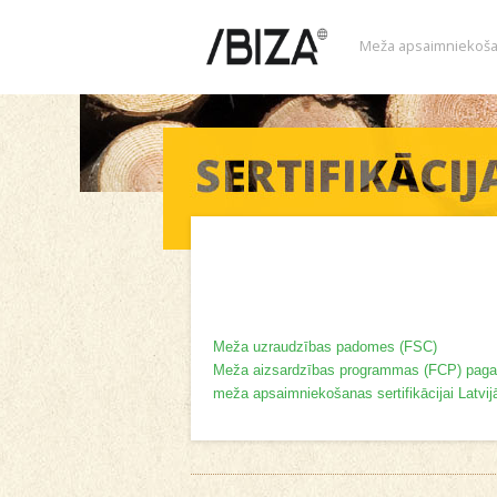
Meža apsaimniekoša
Meža uzraudzības padomes (FSC)
Meža aizsardzības programmas (FCP) pagaid
meža apsaimniekošanas sertifikācijai Latvij