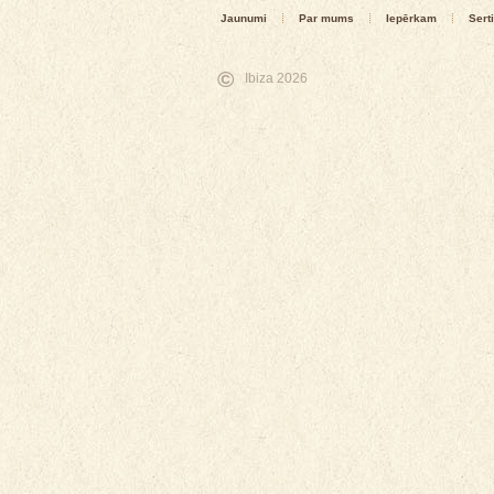
Jaunumi
Par mums
Iepērkam
Serti
©
Ibiza 2026