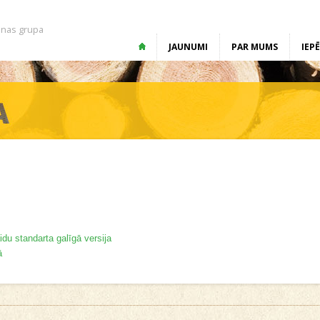
nas grupa
JAUNUMI
PAR MUMS
IEP
u standarta galīgā versija
ā