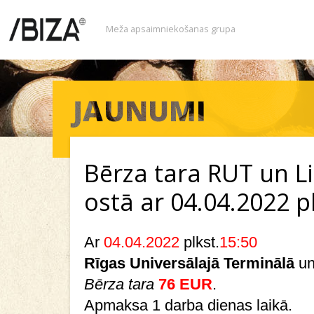
Meža apsaimniekošanas grupa
Bērza tara RUT un L
ostā ar 04.04.2022 p
Ar
04.04.2022
plkst.
15:50
Rīgas Universālajā Terminālā
u
Bērza tara
76 EUR
.
Apmaksa 1 darba dienas laikā.