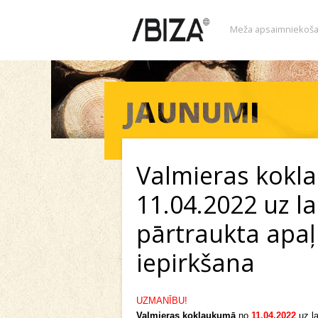
Meža apsaimniekoša
Valmieras kokl
11.04.2022 uz la
pārtraukta apa
iepirkšana
UZMANĪBU!
Valmieras koklaukumā
no
11.04.2022
uz la