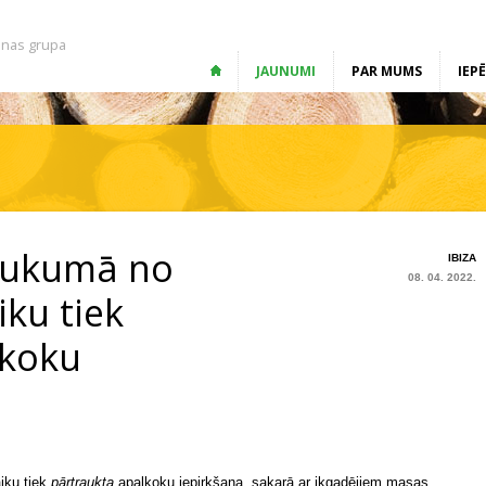
nas grupa
JAUNUMI
PAR MUMS
IEP
aukumā no
IBIZA
08. 04. 2022.
iku tiek
ļkoku
iku tiek
pārtraukta
apaļkoku iepirkšana, sakarā ar
ikgadējiem masas