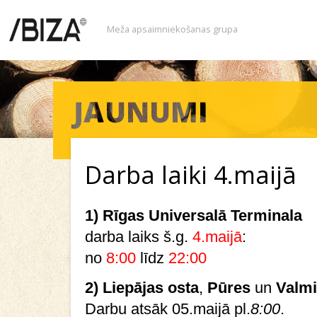
Meža apsaimniekošanas grupa
Darba laiki 4.maijā
1) Rīgas Universalā Terminala
darba laiks š.g.
4.maijā
:
no
8:00
līdz
22:00
2)
Liepājas osta
,
Pūres
un
Valmi
Darbu atsāk 05.maijā pl.
8:00
.