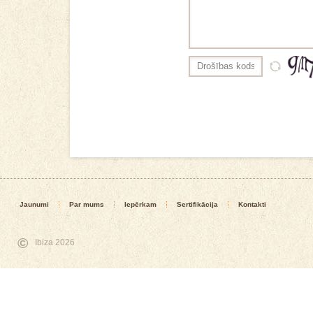
Jaunumi
Par mums
Iepērkam
Sertifikācija
Kontakti
©
Ibiza 2026