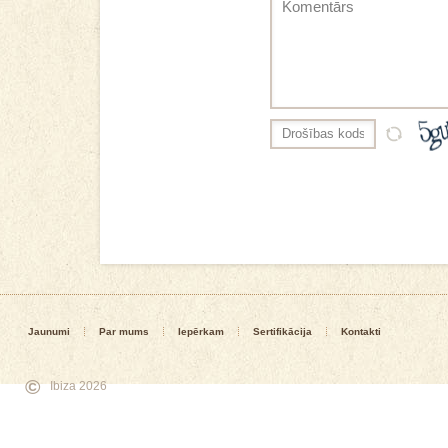
Jaunumi
Par mums
Iepērkam
Sertifikācija
Kontakti
©
Ibiza 2026