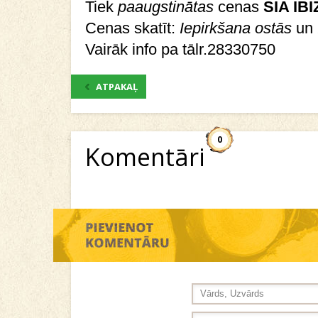
Tiek
paaugstinātas
cenas
SIA IBI
Cenas skatīt:
Iepirkšana ostās
un
Vairāk info pa tālr.28330750
ATPAKAĻ
0
Komentāri