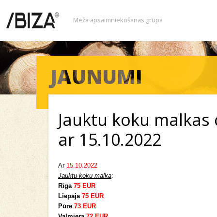
Meža apsaimniekošanas grupa
Jauktu koku malkas
ar 15.10.2022
Ar
15.10.2022
Jauktu koku malka
:
Rīga
75 EUR
Liepāja
75 EUR
Pūre
73 EUR
Valmiera
72 EUR
.