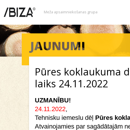
Meža apsaimniekošanas grupa
Pūres koklaukuma 
laiks 24.11.2022
UZMANĪBU!
24.11.2022
,
Tehnisku iemeslu dēļ
Pūres
kokl
Atvainojamies par sagādātajām n