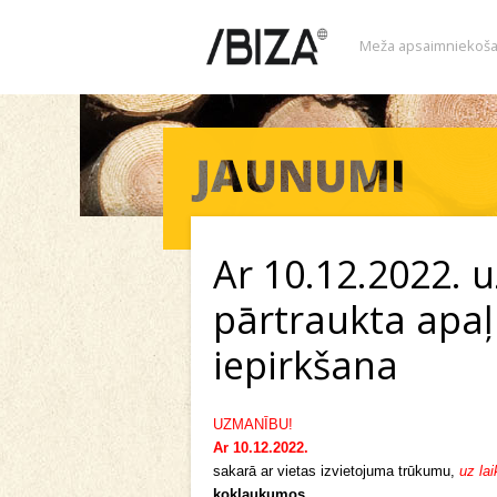
Meža apsaimniekoša
Ar 10.12.2022. u
pārtraukta apa
iepirkšana
UZMANĪBU!
Ar 10.12.2022.
sakarā ar vietas izvietojuma trūkumu,
uz lai
koklaukumos
.