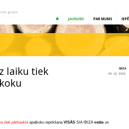
nas grupa
JAUNUMI
PAR MUMS
IEP
z laiku tiek
IBIZA
09. 12. 2022.
ļkoku
ku tiek pārtraukta
apaļkoku iepirkšana
VISĀS
SIA IBIZA
ostās
un