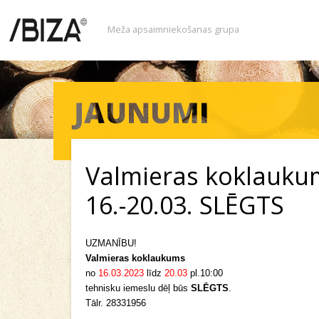
Meža apsaimniekošanas grupa
Valmieras koklauku
16.-20.03. SLĒGTS
UZMANĪBU!
Valmieras koklaukums
no
16.03.2023
līdz
20.03
pl.10:00
tehnisku iemeslu dēļ būs
SLĒGTS
.
Tālr. 28331956