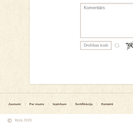
Jaunumi
Par mums
Iepērkam
Sertifikācija
Kontakti
©
Ibiza 2026