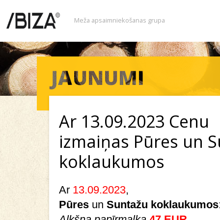
Meža apsaimniekošanas grupa
Ar 13.09.2023 Cenu
izmaiņas Pūres un 
koklaukumos
Ar
13.09.2023
,
Pūres
un
Suntažu
koklaukumos
Alkšņa papīrmalka
47 EUR