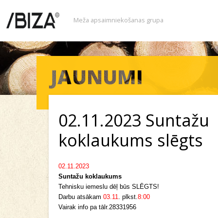
Meža apsaimniekošanas grupa
02.11.2023 Suntažu
koklaukums slēgts
02.11.2023
Suntažu koklaukums
Tehnisku iemeslu dēļ būs SLĒGTS!
Darbu atsākam
03.11
. plkst.
8:00
Vairak info pa tālr.28331956