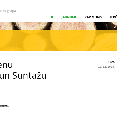
nas grupa
JAUNUMI
PAR MUMS
IEP
enu
IBIZA
18. 12. 2023.
 un Suntažu
umos
.