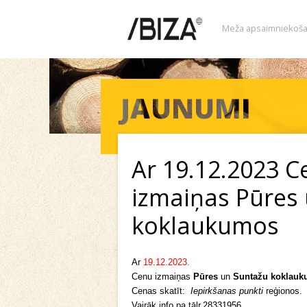
Meža apsaimniekoša
Ar 19.12.2023 C
izmaiņas Pūres
koklaukumos
Ar
19.12.2023.
Cenu izmaiņas
Pūres
un
Suntažu
koklauk
Cenas skatīt:
Iepirkšanas punkti
reģionos.
Vairāk info pa tālr.28331956