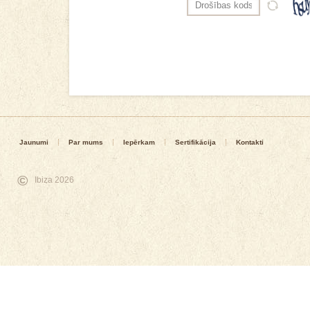
Jaunumi
Par mums
Iepērkam
Sertifikācija
Kontakti
©
Ibiza 2026