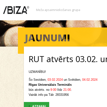
Meža apsaimniekošanas grupa
RUT atvērts 03.02. u
UZMANĪBU!
Šo Sestdien,
03.02.2024
un Svētdien,
04.02.2024
Rīgas Universālais Termināls
būs atvērts. no
9:00
līdz
21:00
.
Vairāk info pa Tālr. 28331956
ATPAKAĻ