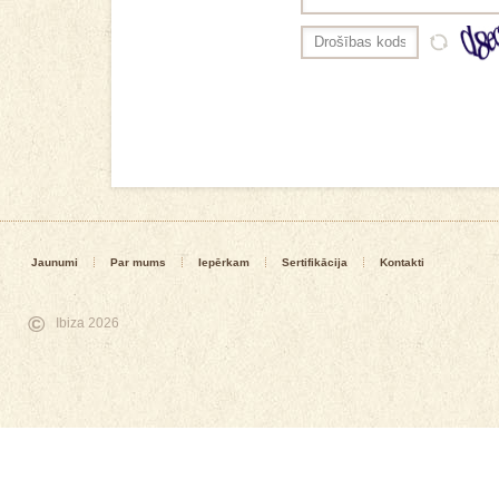
Jaunumi
Par mums
Iepērkam
Sertifikācija
Kontakti
©
Ibiza 2026