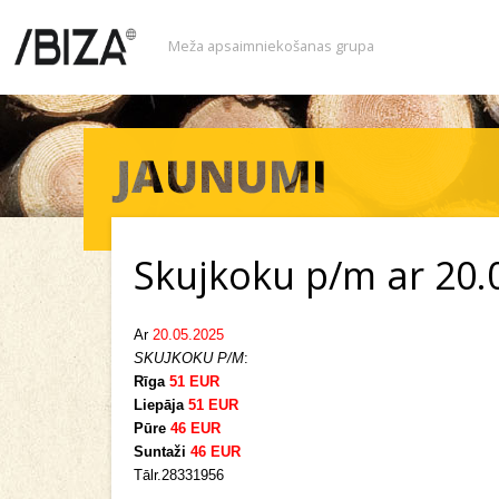
Meža apsaimniekošanas grupa
Skujkoku p/m ar 20.
Ar
20.05.2025
SKUJKOKU P/M
:
Rīga
51 EUR
Liepāja
51 EUR
Pūre
46 EUR
Suntaži
46 EUR
Tālr.28331956