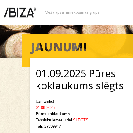
Meža apsaimniekošanas grupa
01.09.2025 Pūres
koklaukums slēgts
Uzmanību!
01.09.2025
Pūres koklaukums
Tehnisku iemeslu dēļ
SLĒGTS
!
Tālr. 27339947