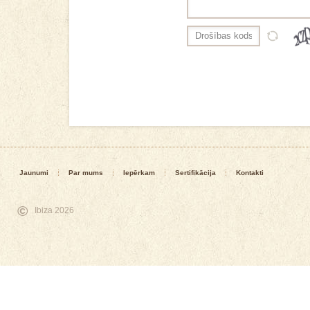
Jaunumi
Par mums
Iepērkam
Sertifikācija
Kontakti
©
Ibiza 2026