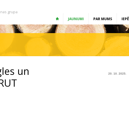
nas grupa
JAUNUMI
PAR MUMS
IEP
gles un
20. 10. 2025.
 RUT