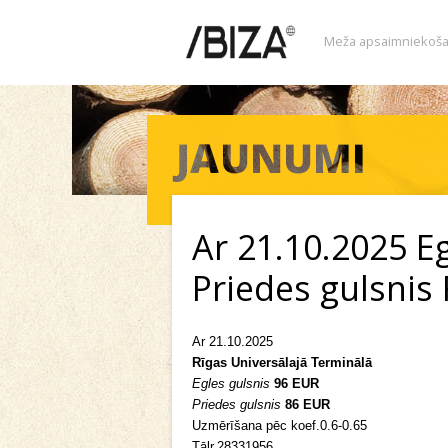
Meža apsaimniekoša
Ar 21.10.2025 E
Priedes gulsnis
Ar 21.10.2025
Rīgas Universālajā Terminālā
Egles gulsnis
96 EUR
Priedes gulsnis
86 EUR
Uzmērīšana pēc koef.0.6-0.65
Tālr.28331956