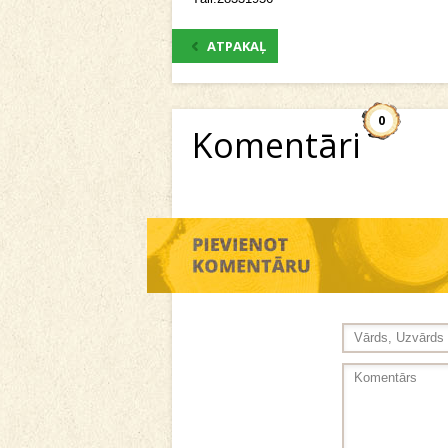
ATPAKAĻ
0
Komentāri