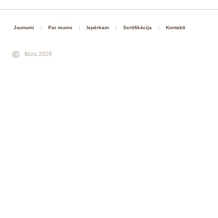
Jaunumi
Par mums
Iepērkam
Sertifikācija
Kontakti
©
Ibiza 2026