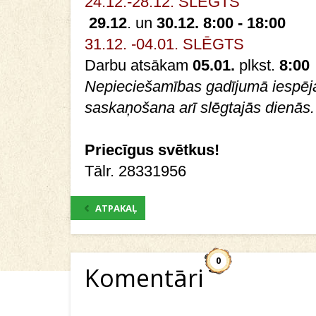
24.12.-28.12. SLĒGTS
29.12
. un
30.12. 8:00 - 18:00
31.12. -04.01. SLĒGTS
Darbu atsākam
05.01.
plkst.
8:00
Nepieciešamības gadījumā iespēj
saskaņošana arī slēgtajās dienās.
Priecīgus svētkus!
Tālr. 28331956
ATPAKAĻ
0
Komentāri