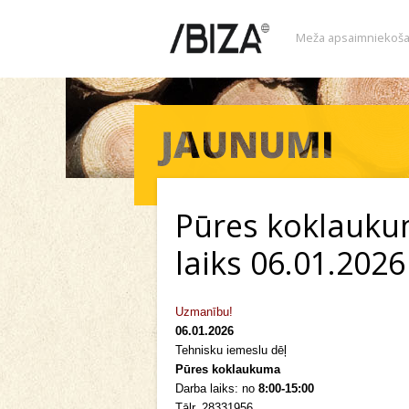
Meža apsaimniekoša
Pūres koklauku
laiks 06.01.2026
Uzmanību!
06.01.2026
Tehnisku iemeslu dēļ
Pūres koklaukuma
Darba laiks: no
8:00-15:00
Tālr. 28331956