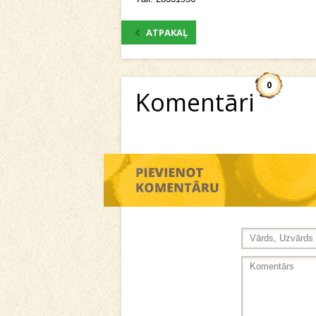
ATPAKAĻ
0
Komentāri