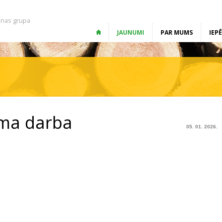
nas grupa
JAUNUMI
PAR MUMS
IEP
ma darba
05. 01. 2026.