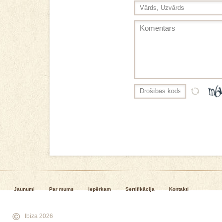
Jaunumi
Par mums
Iepērkam
Sertifikācija
Kontakti
©
Ibiza 2026