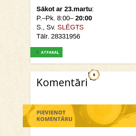
Sākot ar 23.martu
:
P.–Pk. 8:00–
20:00
S., Sv.
SLĒGTS
Tālr. 28331956
ATPAKAĻ
0
Komentāri