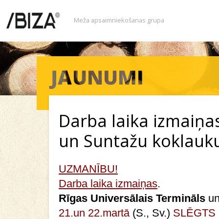
Meža apsaimniekošanas grupa
Darba laika izmaiņa
un Suntažu koklau
UZMANĪBU!
Darba laika izmaiņas
.
Rīgas Universālais Termināls
u
21.un
22.martā
(
S., Sv.)
SLĒGTS