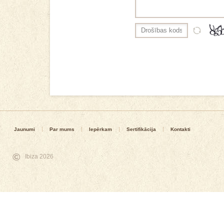
Jaunumi
Par mums
Iepērkam
Sertifikācija
Kontakti
©
Ibiza 2026