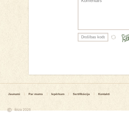
Jaunumi
Par mums
Iepērkam
Sertifikācija
Kontakti
©
Ibiza 2026