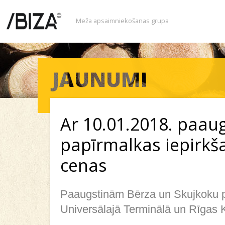
Meža apsaimniekošanas grupa
Ar 10.01.2018. paau
papīrmalkas iepirkš
cenas
Paaugstinām Bērza un Skujkoku p
Universālajā Terminālā un Rīgas 