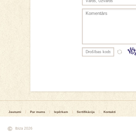
Jaunumi
Par mums
Iepērkam
Sertifikācija
Kontakti
©
Ibiza 2026