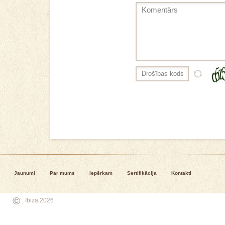
Jaunumi
Par mums
Iepērkam
Sertifikācija
Kontakti
©
Ibiza 2026