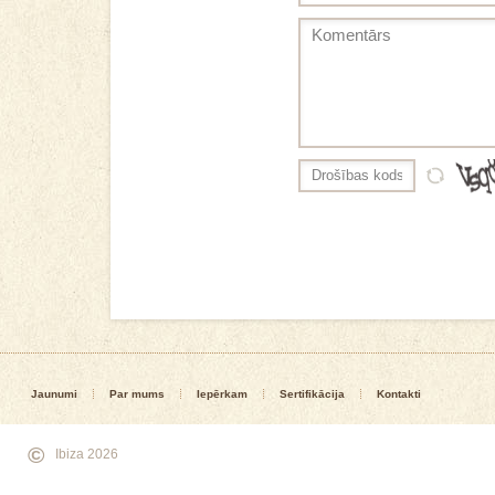
Jaunumi
Par mums
Iepērkam
Sertifikācija
Kontakti
©
Ibiza 2026