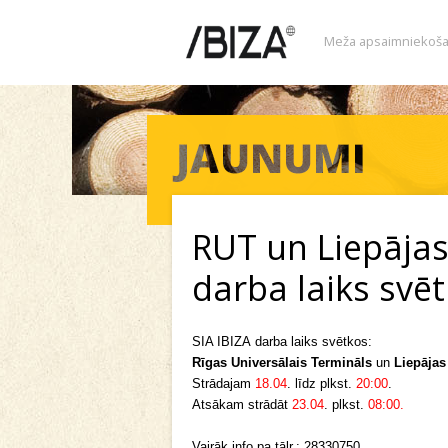
Meža apsaimniekoša
RUT un Liepājas
darba laiks svē
SIA IBIZA
darba laiks svētkos:
Rīgas Universālais Termināls
un
Liepājas
Strādajam
18.04
.
līdz
plkst.
20:00
.
Atsākam strādāt
23.04
. plkst.
08:00.
Vairāk info pa tālr.: 28330750