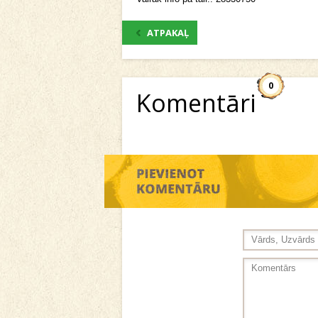
ATPAKAĻ
0
Komentāri