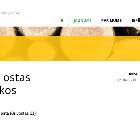
nas grupa
JAUNUMI
PAR MUMS
IEP
 ostas
IBIZA
17. 04. 2019.
tkos
 osta
(Brīvostas 21):