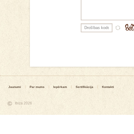
Jaunumi
Par mums
Iepērkam
Sertifikācija
Kontakti
©
Ibiza 2026