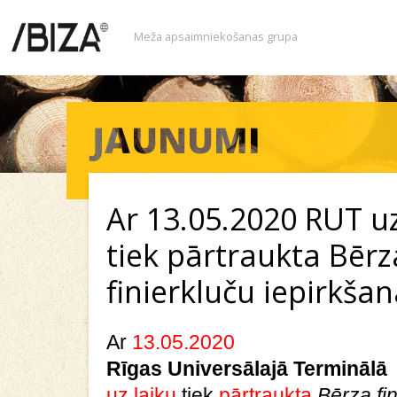
Meža apsaimniekošanas grupa
Ar 13.05.2020 RUT uz
tiek pārtraukta Bērz
finierkluču iepirkša
Ar
13.05.2020
Rīgas Universālajā Terminālā
uz laiku
tiek
pārtraukta
Bērza fi