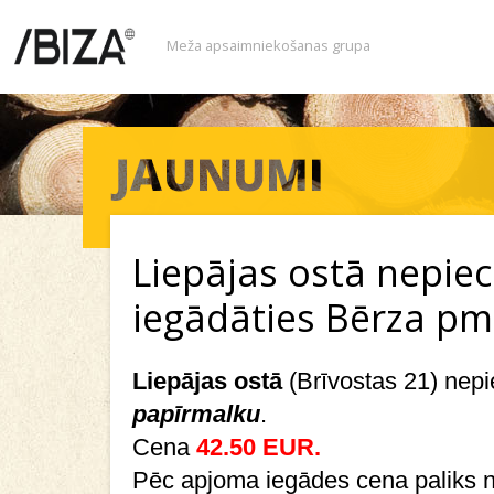
Meža apsaimniekošanas grupa
Liepājas ostā nepie
iegādāties Bērza pm
Liepājas ostā
(Brīvostas 21) nep
papīrmalku
.
Cena
42.50 EUR
.
Pēc apjoma iegādes cena paliks n