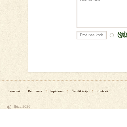
Jaunumi
Par mums
Iepērkam
Sertifikācija
Kontakti
©
Ibiza 2026