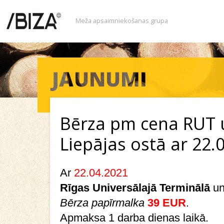
Meža apsaimniekošanas grupa
Bērza pm cena RUT 
Liepājas ostā ar 22.
Ar
22.04.2021
Rīgas Universālajā Terminālā
u
Bērza papīrmalka
39 EUR
.
Apmaksa 1 darba dienas laikā.