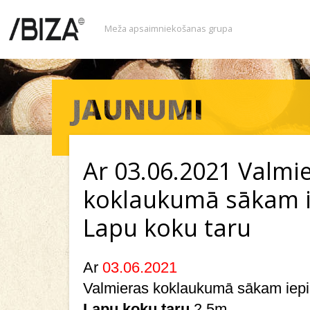
Meža apsaimniekošanas grupa
Ar 03.06.2021 Valmi
koklaukumā sākam i
Lapu koku taru
Ar
03.06.2021
Valmieras koklaukumā sākam iepi
Lapu koku taru
2,5m