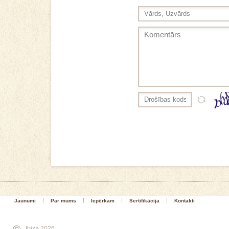
Jaunumi
Par mums
Iepērkam
Sertifikācija
Kontakti
©
Ibiza 2026