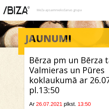
Meža apsaimniekošanas grupa
Bērza pm un Bērza t
Valmieras un Pūres
koklaukumā ar 26.0
pl.13:50
Ar
26.07.2021
plkst.
13:50