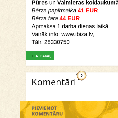
Pūres
un
Valmieras koklaukum
Bērza papīrmalka
41 EUR
.
Bērza tara
44 EUR
.
Apmaksa 1 darba dienas laikā.
Vairāk info: www.ibiza.lv,
Tālr. 28330750
ATPAKAĻ
0
Komentāri