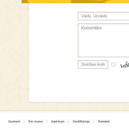
Jaunumi
Par mums
Iepērkam
Sertifikācija
Kontakti