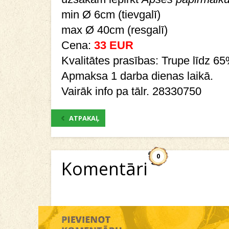
min Ø 6cm (tievgalī)
max Ø 40cm (resgalī)
Cena:
33 EUR
Kvalitātes prasības: Trupe līdz 6
Apmaksa 1 darba dienas laikā.
Vairāk info pa tālr. 28330750
ATPAKAĻ
0
Komentāri