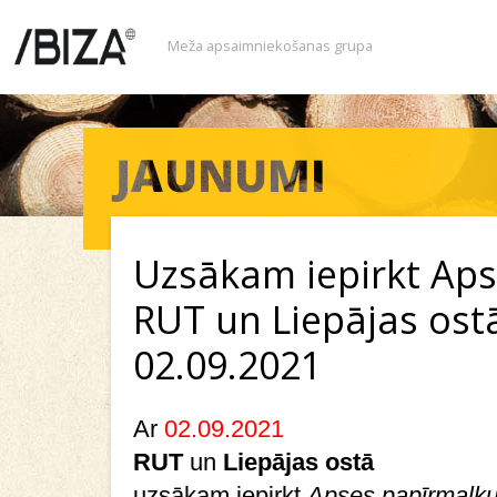
Meža apsaimniekošanas grupa
Uzsākam iepirkt Ap
RUT un Liepājas ost
02.09.2021
Ar
02.09.2021
RUT
un
Liepājas ostā
uzsākam iepirkt
Apses papīrmalk