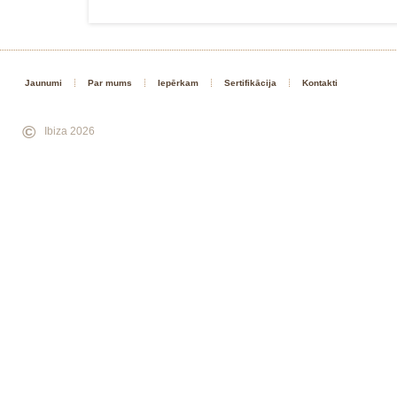
Jaunumi
Par mums
Iepērkam
Sertifikācija
Kontakti
©
Ibiza 2026