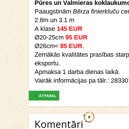
Pūres un Valmieras koklaukum
Paaugstinām
Bērza finierkluču
ce
2.8m un 3.1 m
A klase
145 EUR
Ø20-25cm
95 EUR
Ø26cm<
85 EUR
.
Zemākās kvalitātes prasības sta
eksportu.
Apmaksa 1 darba dienas laikā.
Vairāk informācijas pa tālr.: 2833
ATPAKAĻ
0
Komentāri