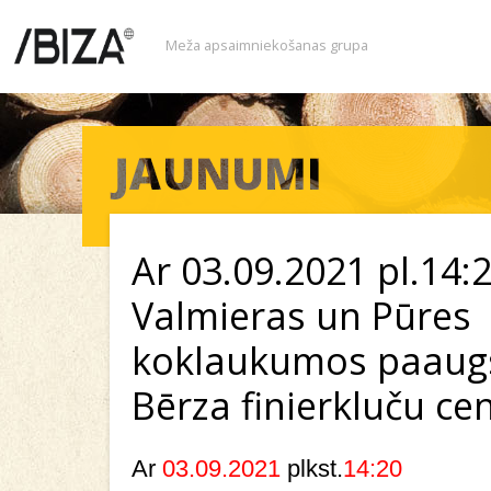
Meža apsaimniekošanas grupa
Ar 03.09.2021 pl.14:
Valmieras un Pūres
koklaukumos paaug
Bērza finierkluču ce
Ar
03.09.2021
plkst.
14:20