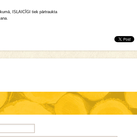
ukumā, ISLAICĪGI tiek pārtraukta
šana.