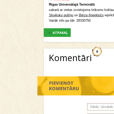
Rīgas Universālajā Terminālā
sakarā ar vietas izvietojuma trūkumu kokla
Skujkoku gulšņu
un
Bērza finierkluču
iepirk
Vairāk info pa tālr. 28330750
ATPAKAĻ
0
Komentāri