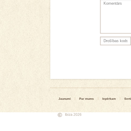
Jaunumi
Par mums
Iepērkam
Serti
©
Ibiza 2026