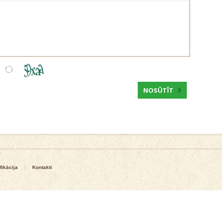
NOSŪTĪT
fikācija
Kontakti