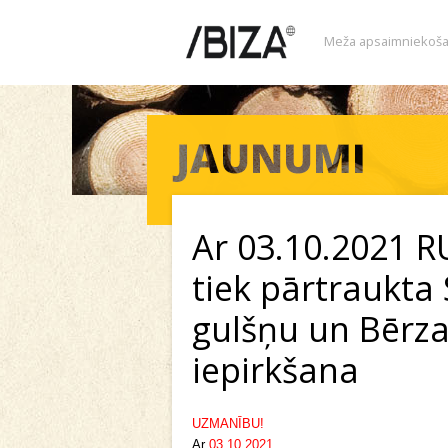
Meža apsaimniekoša
Ar 03.10.2021 R
tiek pārtraukta
gulšņu un Bērza
iepirkšana
UZMANĪBU!
Ar
03.10.2021