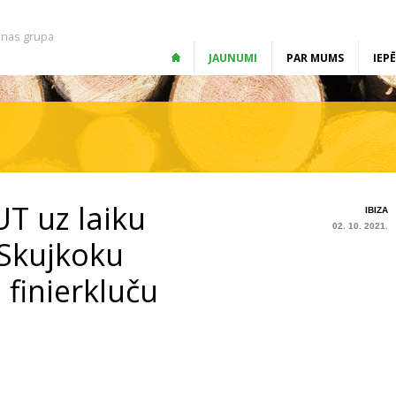
nas grupa
JAUNUMI
PAR MUMS
IEP
UT uz laiku
IBIZA
02. 10. 2021.
 Skujkoku
 finierkluču