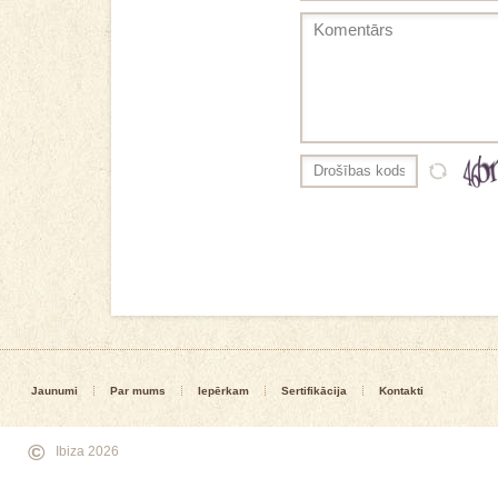
Jaunumi
Par mums
Iepērkam
Sertifikācija
Kontakti
©
Ibiza 2026