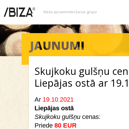
Meža apsaimniekošanas grupa
Skujkoku gulšņu ce
Liepājas ostā ar 19.
Ar
19.10.2021
Liepājas
ostā
Skujkoku gulšņu
cenas:
Priede
80 EUR