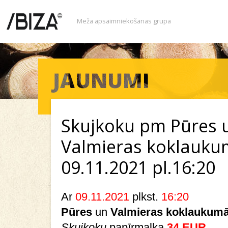
Meža apsaimniekošanas grupa
Skujkoku pm Pūres 
Valmieras koklauku
09.11.2021 pl.16:20
Ar
09.11.2021
plkst.
16:20
Pūres
un
Valmieras
koklaukum
Skujkoku
papīrmalka
34 EUR
.