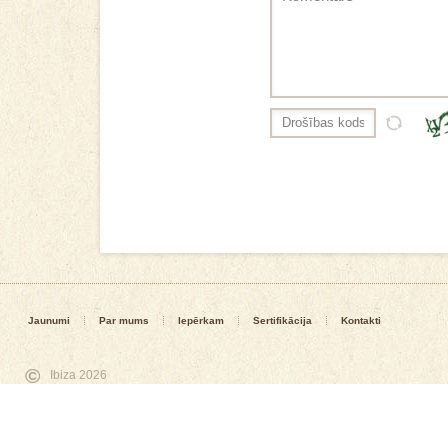
Jaunumi
Par mums
Iepērkam
Sertifikācija
Kontakti
©
Ibiza 2026