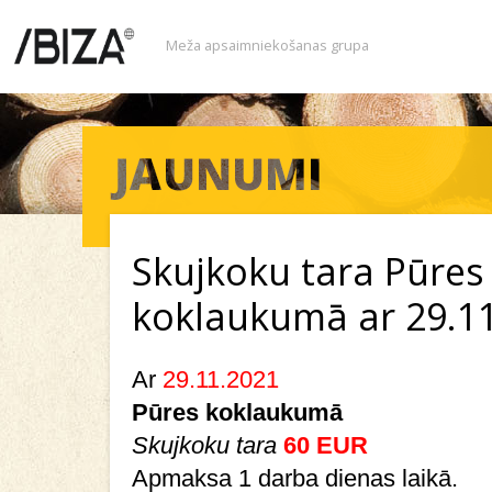
Meža apsaimniekošanas grupa
Skujkoku tara Pūres
koklaukumā ar 29.1
Ar
29.11.2021
Pūres koklaukumā
Skujkoku tara
60 EUR
Apmaksa 1 darba dienas laikā.