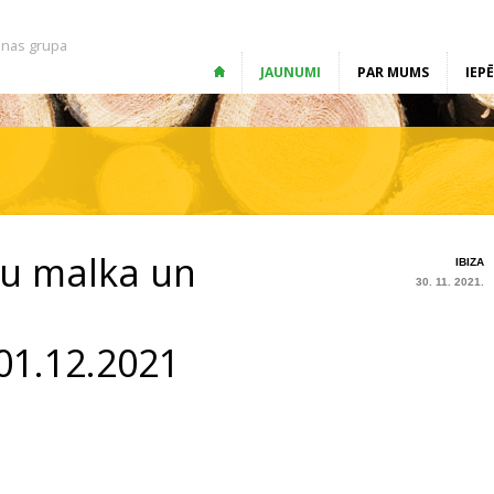
nas grupa
JAUNUMI
PAR MUMS
IEP
gu malka un
IBIZA
30. 11. 2021.
01.12.2021