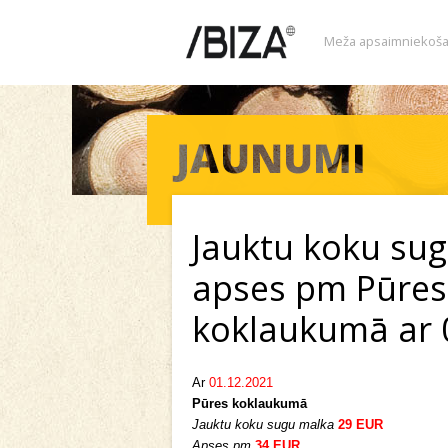
Meža apsaimniekoša
Jauktu koku su
apses pm Pūres
koklaukumā ar 
Ar
01.12.2021
Pūres koklaukumā
Jauktu koku sugu malka
29 EUR
Apses pm
34 EUR
.