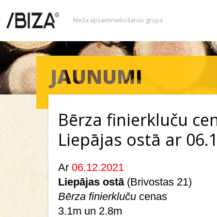
Meža apsaimniekošanas grupa
Bērza finierkluču ce
Liepājas ostā ar 06.
Ar
06.12.2021
Liepājas ostā
(Brivostas 21)
Bērza finierkluču
cenas
3.1m un 2.8m