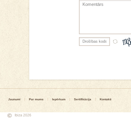
Jaunumi
Par mums
Iepērkam
Sertifikācija
Kontakti
©
Ibiza 2026