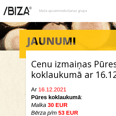
Meža apsaimniekošanas grupa
Cenu izmaiņas Pūre
koklaukumā ar 16.1
Ar
16.12.2021
Pūres koklaukumā
:
Malka
30 EUR
Bērza p/m
53 EUR