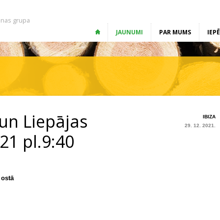
nas grupa
JAUNUMI
PAR MUMS
IEP
un Liepājas
IBIZA
29. 12. 2021.
21 pl.9:40
 ostā