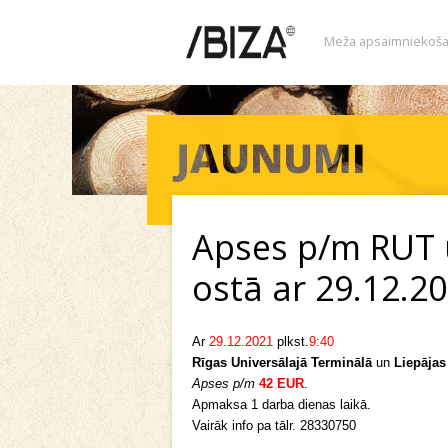
Meža apsaimniekoša
Apses p/m RUT 
ostā ar 29.12.20
Ar
29.12.2021
plkst.
9:40
Rīgas Universālajā Terminālā
un
Liepājas
Apses p/m
42 EUR
.
Apmaksa 1 darba dienas laikā.
Vairāk info pa tālr. 28330750