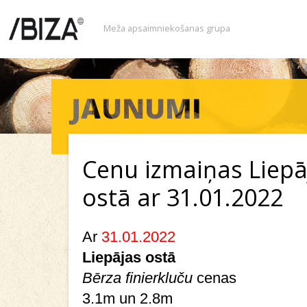
Meža apsaimniekošanas grupa
Cenu izmaiņas Liepā
ostā ar 31.01.2022
Ar
31.01.2022
Liepājas ostā
Bērza finierkluču
cenas
3.1m un 2.8m