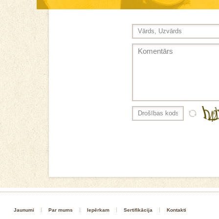
Jaunumi
Par mums
Iepērkam
Sertifikācija
Kontakti