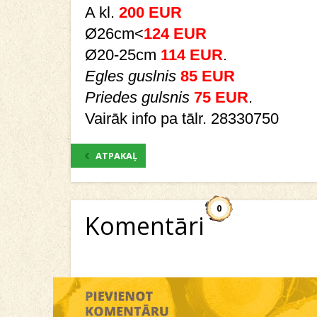
A kl.
200 EUR
Ø26cm<
124 EUR
Ø20-25cm
114 EUR
.
Egles guslnis
85 EUR
Priedes gulsnis
75 EUR
.
Vairāk info pa tālr. 28330750
ATPAKAĻ
0
Komentāri