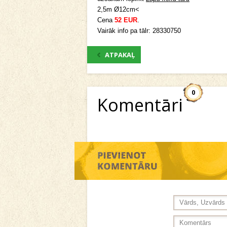
2,5m Ø12cm<
Cena
52 EUR
.
Vairāk info pa tālr: 28330750
ATPAKAĻ
0
Komentāri