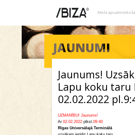
Meža apsaimniekoša
Jaunums! Uzsāk
Lapu koku taru
02.02.2022 pl.9:
UZMANĪBU! Jaunums!
Ar
02.02.2022
plkst.
09:40
Rīgas Universālajā Terminālā
uzsākam iepirkt
Lapu koku taru