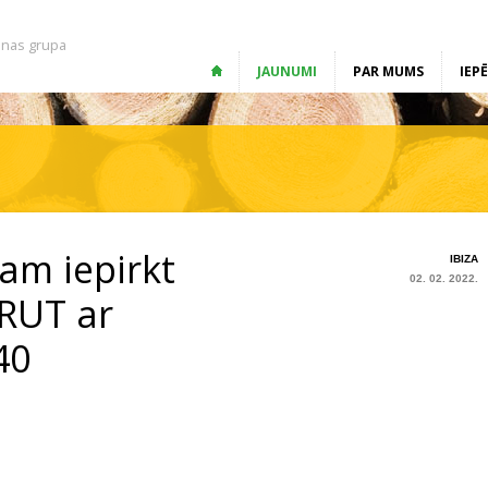
nas grupa
JAUNUMI
PAR MUMS
IEP
am iepirkt
IBIZA
02. 02. 2022.
 RUT ar
40