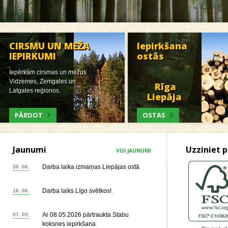
CIRSMU UN MEŽA
Iepirkšana
IEPIRKUMI
ostās
Iepērkam cirsmas un mežus
Vidzemes, Zemgales un
Rīga
Latgales reģionos.
Liepāja
PĀRDOT
OSTAS
Jaunumi
Uzziniet p
VISI JAUNUMI
Darba laika izmaiņas Liepājas ostā
30. 06.
Darba laiks Līgo svētkos!
16. 06.
Ar 08.05.2026 pārtraukta Stabu
07. 05.
koksnes iepirkšana