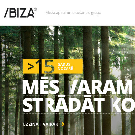
Meža apsaimniekošanas grupa
GADUS
NOZARĒ
UZZINĀT VAIRĀK