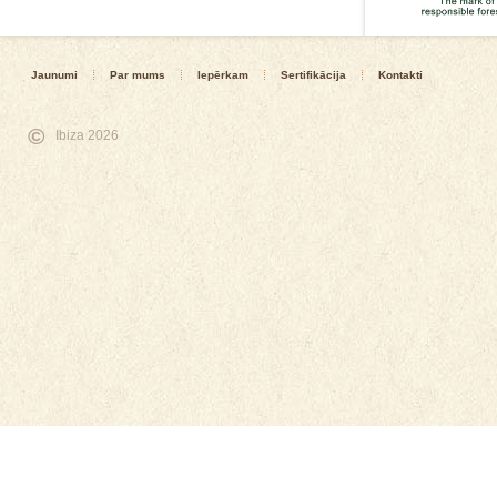
Jaunumi
Par mums
Iepērkam
Sertifikācija
Kontakti
©
Ibiza 2026